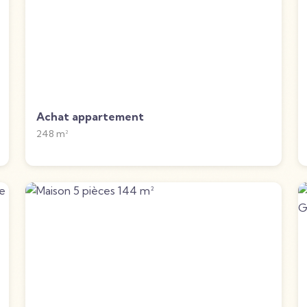
Achat appartement
248
m²