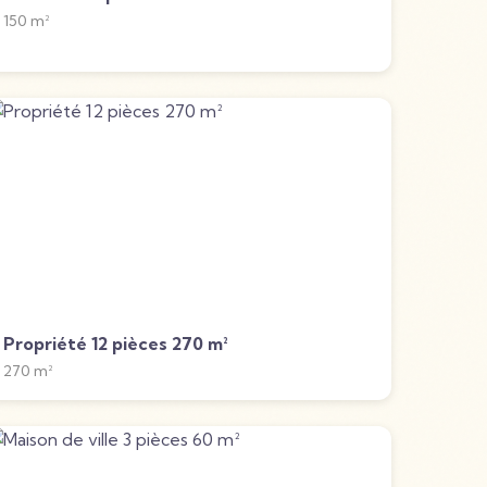
150
m²
Propriété 12 pièces 270 m²
270
m²