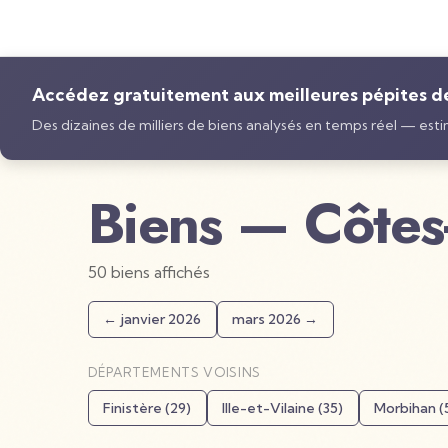
Accédez gratuitement aux meilleures pépites de 
Des dizaines de milliers de biens analysés en temps réel — estim
Biens —
Côtes
50
bien
s
affiché
s
←
janvier 2026
mars 2026
→
DÉPARTEMENTS VOISINS
Finistère
(
29
)
Ille-et-Vilaine
(
35
)
Morbihan
(