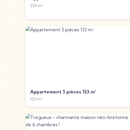
220
m²
Appartement 5 pièces 133 m²
133
m²