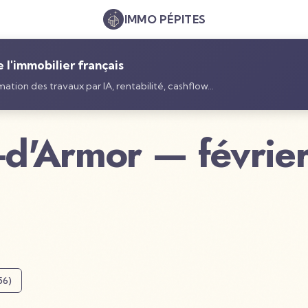
IMMO
PÉPITES
l'immobilier français
ation des travaux par IA, rentabilité, cashflow…
-d'Armor
—
févri
56
)