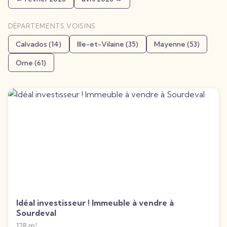
DÉPARTEMENTS VOISINS
Calvados
(
14
)
Ille-et-Vilaine
(
35
)
Mayenne
(
53
)
Orne
(
61
)
Idéal investisseur ! Immeuble à vendre à
Sourdeval
128
m²