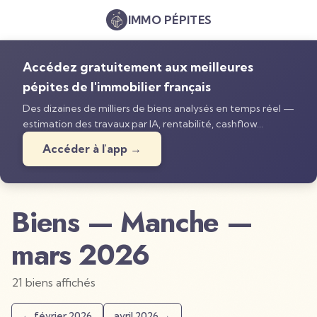
IMMO
PÉPITES
Accédez gratuitement aux meilleures
pépites de l'immobilier français
Des dizaines de milliers de biens analysés en temps réel —
estimation des travaux par IA, rentabilité, cashflow…
Accéder à l'app →
Biens —
Manche
—
mars 2026
21
bien
s
affiché
s
←
février 2026
avril 2026
→