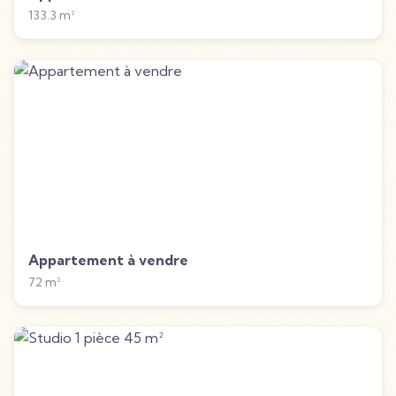
133.3
m²
Appartement à vendre
72
m²