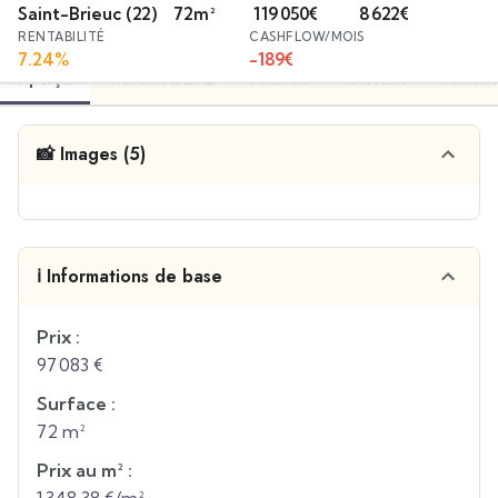
Saint-Brieuc
(22)
72
m²
119 050
€
8 622
€
RENTABILITÉ
CASHFLOW/MOIS
7.24
%
-189
€
Aperçu
Travaux & DPE
Financier
Fiscalité
Annonc
📸 Images (5)
ℹ️ Informations de base
Prix :
97 083 €
Surface :
72 m²
Prix au m² :