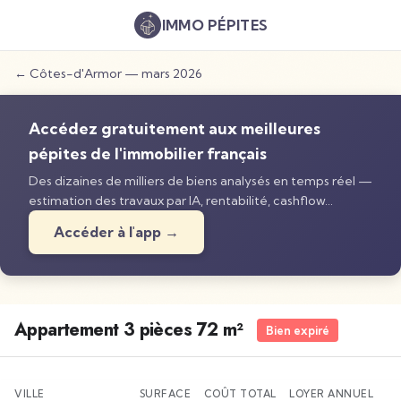
IMMO
PÉPITES
←
Côtes-d'Armor
—
mars 2026
Accédez gratuitement aux meilleures
pépites de l'immobilier français
Des dizaines de milliers de biens analysés en temps réel —
estimation des travaux par IA, rentabilité, cashflow…
Accéder à l'app →
Appartement 3 pièces 72 m²
Bien expiré
VILLE
SURFACE
COÛT TOTAL
LOYER ANNUEL