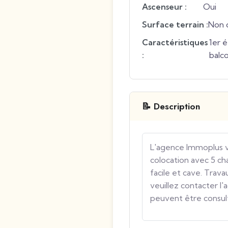
Ascenseur :
Oui
Surface terrain :
Non 
Caractéristiques
1er 
:
balc
📝 Description
L'agence Immoplus 
colocation avec 5 ch
facile et cave. Trav
veuillez contacter l'
peuvent être consult