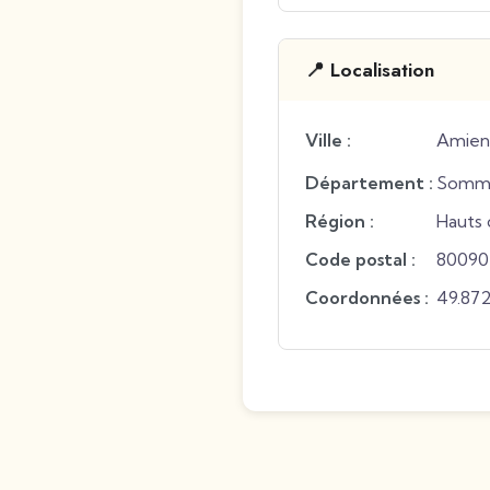
📍 Localisation
Ville :
Amien
Département :
Somm
Région :
Hauts 
Code postal :
80090
Coordonnées :
49.87