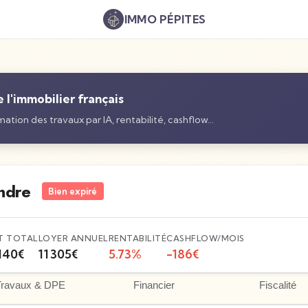
IMMO
PÉPITES
l'immobilier français
ation des travaux par IA, rentabilité, cashflow…
ndre
Bien expiré
T TOTAL
LOYER ANNUEL
RENTABILITÉ
CASHFLOW/MOIS
140
€
11 305
€
5.73
%
-186
€
Travaux & DPE
Financier
Fiscalité