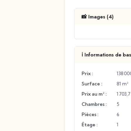
📸 Images (4)
ℹ️ Informations de ba
Prix :
138 00
Surface :
81 m²
Prix au m² :
1 703,
Chambres :
5
Pièces :
6
Étage :
1