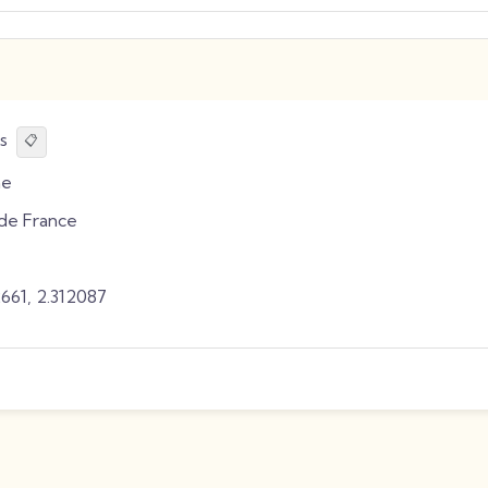
s
📋
e
de France
2661
,
2.312087