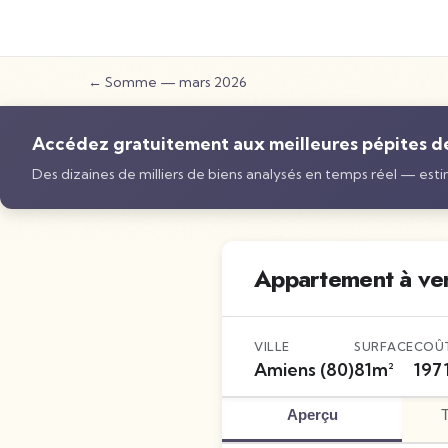
←
Somme
—
mars 2026
Accédez gratuitement aux meilleures pépites de 
Des dizaines de milliers de biens analysés en temps réel — estim
Appartement à ve
VILLE
SURFACE
COÛ
Amiens
(80)
81
m²
197 
Aperçu