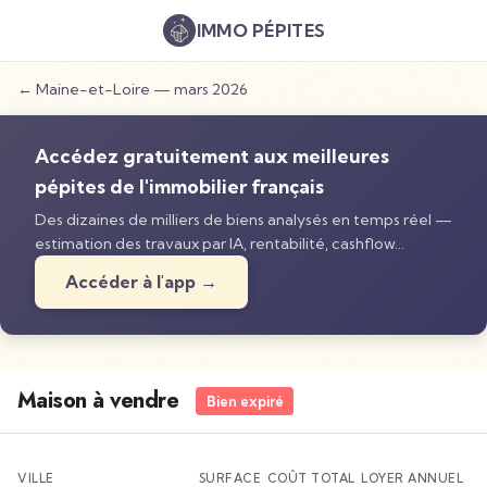
IMMO
PÉPITES
←
Maine-et-Loire
—
mars 2026
Accédez gratuitement aux meilleures
pépites de l'immobilier français
Des dizaines de milliers de biens analysés en temps réel —
estimation des travaux par IA, rentabilité, cashflow…
Accéder à l'app →
Maison à vendre
Bien expiré
VILLE
SURFACE
COÛT TOTAL
LOYER ANNUEL