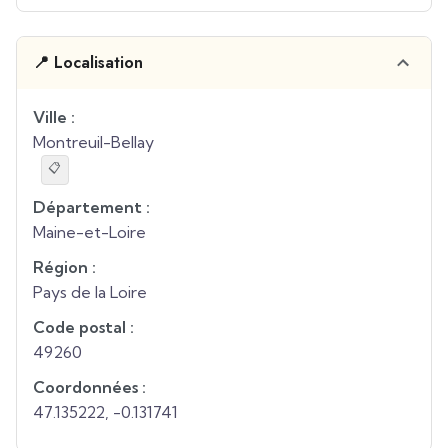
📍 Localisation
Ville :
Montreuil-Bellay
📋
Département :
Maine-et-Loire
Région :
Pays de la Loire
Code postal :
49260
Coordonnées :
47.135222
,
-0.131741