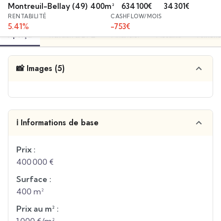
Montreuil-Bellay
(49)
400
m²
634 100
€
34 301
€
RENTABILITÉ
CASHFLOW/MOIS
5.41
%
-753
€
Aperçu
Travaux & DPE
Financier
Fiscalité
Annonc
📸 Images (5)
ℹ️ Informations de base
Prix :
400 000 €
Surface :
400 m²
Prix au m² :