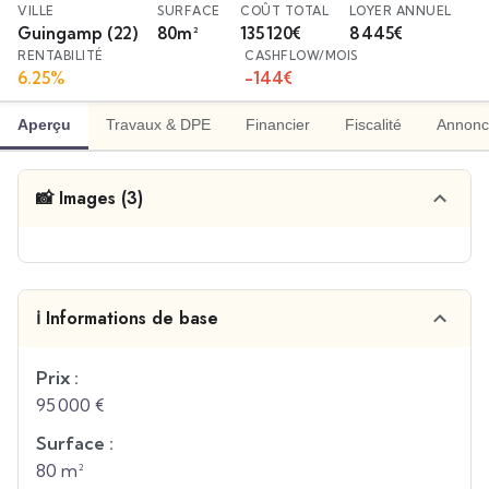
VILLE
SURFACE
COÛT TOTAL
LOYER ANNUEL
Guingamp
(22)
80
m²
135 120
€
8 445
€
RENTABILITÉ
CASHFLOW/MOIS
6.25
%
-144
€
Aperçu
Travaux & DPE
Financier
Fiscalité
Annonc
📸 Images (3)
ℹ️ Informations de base
Prix :
95 000 €
Surface :
80 m²