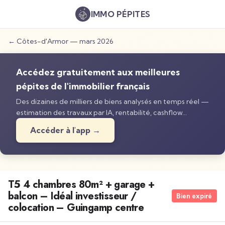
IMMO
PÉPITES
←
Côtes-d'Armor
—
mars 2026
Accédez gratuitement aux meilleures
pépites de l'immobilier français
Des dizaines de milliers de biens analysés en temps réel —
estimation des travaux par IA, rentabilité, cashflow…
Accéder à l'app →
T5 4 chambres 80m² + garage +
balcon – Idéal investisseur /
Bien expiré
colocation – Guingamp centre