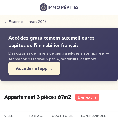
IMMO
PÉPITES
←
Essonne
—
mars 2026
Accédez gratuitement aux meilleures
pépites de l'immobilier français
Des dizaines de milliers de biens analysés en temps réel —
estimation des travaux par IA, rentabilité, cashflow…
Accéder à l'app →
Appartement 3 pièces 67m2
Bien expiré
VILLE
SURFACE
COÛT TOTAL
LOYER ANNUEL