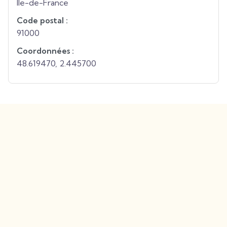
Île-de-France
Code postal :
91000
Coordonnées :
48.619470
,
2.445700