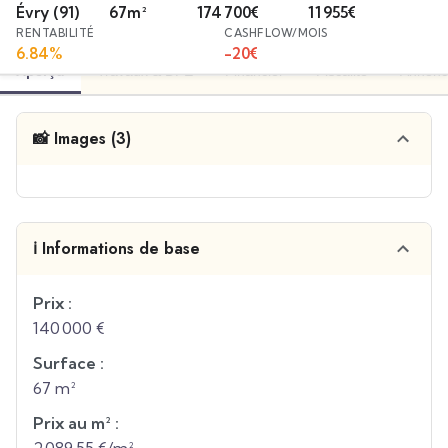
Évry
(91)
67
m²
174 700
€
11 955
€
RENTABILITÉ
CASHFLOW/MOIS
6.84
%
-20
€
Aperçu
Travaux & DPE
Financier
Fiscalité
Annonc
📸 Images (3)
ℹ️ Informations de base
Prix :
140 000 €
Surface :
67 m²
Prix au m² :