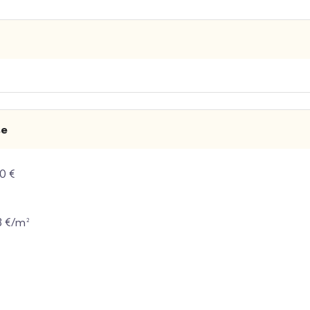
se
0 €
18 €/m²