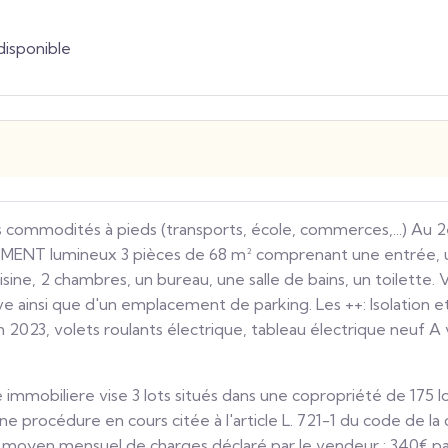
disponible
s commodités à pieds (transports, école, commerces,...) Au
MENT lumineux 3 pièces de 68 m² comprenant une entrée, u
isine, 2 chambres, un bureau, une salle de bains, un toilette.
 ainsi que d'un emplacement de parking. Les ++: Isolation 
n 2023, volets roulants électrique, tableau électrique neuf A v
immobiliere vise 3 lots situés dans une copropriété de 175 lo
une procédure en cours citée à l'article L. 721-1 du code de la
t moyen mensuel de charges déclaré par le vendeur : 340€ pa