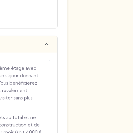
 2ème étage avec
n séjour donnant
 Vous bénéficierez
et ravalement
isiter sans plus
ts au total et ne
 construction et de
r mois (soit 4080 €