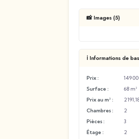
📸 Images (5)
ℹ️ Informations de ba
Prix :
149 00
Surface :
68 m²
Prix au m² :
2 191,
Chambres :
2
Pièces :
3
Étage :
2