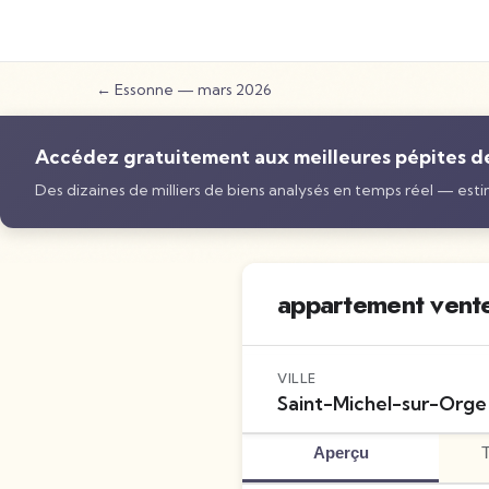
←
Essonne
—
mars 2026
Accédez gratuitement aux meilleures pépites de 
Des dizaines de milliers de biens analysés en temps réel — estim
appartement vente
VILLE
Saint-Michel-sur-Orge
Aperçu