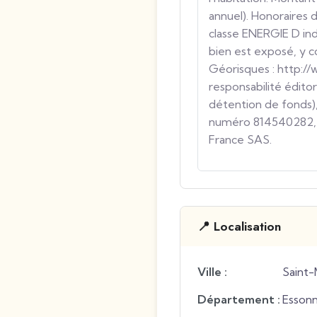
annuel). Honoraires 
classe ENERGIE D ind
bien est exposé, y co
Géorisques : http://
responsabilité édit
détention de fonds)
numéro 814540282, t
France SAS.
📍 Localisation
Ville :
Saint-
Département :
Esson