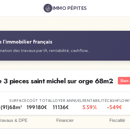
IMMO
PÉPITES
l'immobilier français
ation des travaux par IA, rentabilité, cashflow…
 3 pieces saint michel sur orge 68m2
Bien 
SURFACE
COÛT TOTAL
LOYER ANNUEL
RENTABILITÉ
CASHFLOW/
(91)
68
m²
199 180
€
11 136
€
5.59
%
-549
€
Travaux & DPE
Financier
Fiscalité