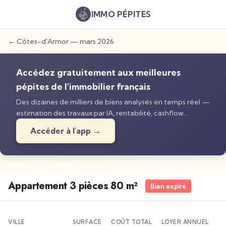
IMMO
PÉPITES
←
Côtes-d'Armor
—
mars 2026
Accédez gratuitement aux meilleures
pépites de l'immobilier français
Des dizaines de milliers de biens analysés en temps réel —
estimation des travaux par IA, rentabilité, cashflow…
Accéder à l'app →
Appartement 3 pièces 80 m²
Bien expiré
VILLE
SURFACE
COÛT TOTAL
LOYER ANNUEL