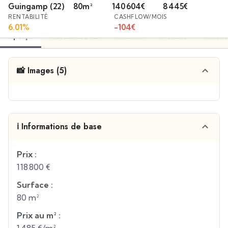
Guingamp
(22)
80
m²
140 604
€
8 445
€
RENTABILITÉ
CASHFLOW/MOIS
6.01
%
-104
€
Aperçu
Travaux & DPE
Financier
Fiscalité
Annonc
📸 Images (5)
ℹ️ Informations de base
Prix :
118 800 €
Surface :
80 m²
Prix au m² :