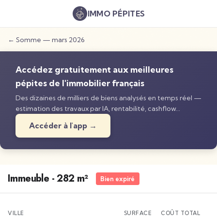
IMMO
PÉPITES
←
Somme
—
mars 2026
Accédez gratuitement aux meilleures
pépites de l'immobilier français
Des dizaines de milliers de biens analysés en temps réel —
estimation des travaux par IA, rentabilité, cashflow…
Accéder à l'app →
Immeuble - 282 m²
Bien expiré
VILLE
SURFACE
COÛT TOTAL