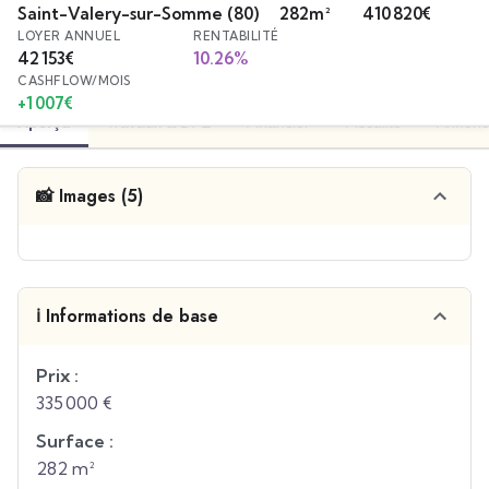
Saint-Valery-sur-Somme
(80)
282
m²
410 820
€
LOYER ANNUEL
RENTABILITÉ
42 153
€
10.26
%
CASHFLOW/MOIS
+
1 007
€
Aperçu
Travaux & DPE
Financier
Fiscalité
Annonc
📸 Images (5)
ℹ️ Informations de base
Prix :
335 000 €
Surface :
282 m²