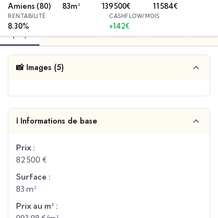
Amiens
(80)
83
m²
139 500
€
11 584
€
RENTABILITÉ
CASHFLOW/MOIS
8.30
%
+
142
€
Aperçu
Travaux & DPE
Financier
Fiscalité
Annonc
📸 Images (5)
ℹ️ Informations de base
Prix :
82 500 €
Surface :
83 m²
Prix au m² :