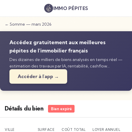
IMMO
PÉPITES
←
Somme
—
mars 2026
Accédez gratuitement aux meilleures
pépites de l'immobilier français
Des dizaines de milliers de biens analysés en temps réel —
estimation des travaux par IA, rentabilité, cashflow…
Accéder à l'app →
Détails du bien
Bien expiré
VILLE
SURFACE
COÛT TOTAL
LOYER ANNUEL