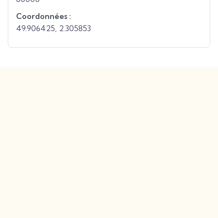
Coordonnées :
49.906425
,
2.305853