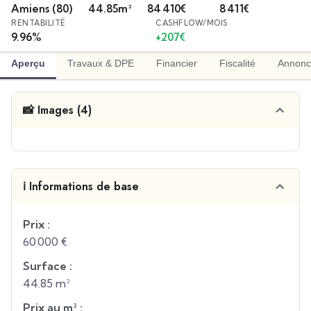
Amiens
(80)
44.85
m²
84 410
€
8 411
€
RENTABILITÉ
CASHFLOW/MOIS
9.96
%
+
207
€
Aperçu
Travaux & DPE
Financier
Fiscalité
Annonc
📸 Images (4)
ℹ️ Informations de base
Prix :
60 000 €
Surface :
44.85 m²
Prix au m² :