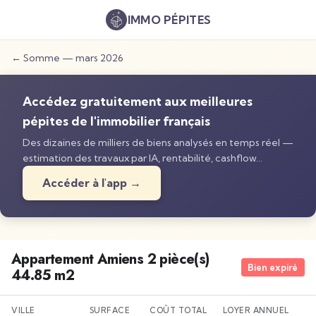
IMMO
PÉPITES
←
Somme
—
mars 2026
Accédez gratuitement aux meilleures
pépites de l'immobilier français
Des dizaines de milliers de biens analysés en temps réel —
estimation des travaux par IA, rentabilité, cashflow…
Accéder à l'app →
Appartement Amiens 2 pièce(s)
Bien expiré
44.85 m2
VILLE
SURFACE
COÛT TOTAL
LOYER ANNUEL