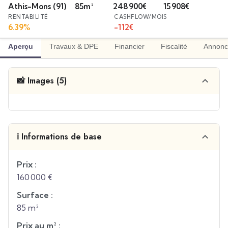
Athis-Mons
(91)
85
m²
248 900
€
15 908
€
RENTABILITÉ
CASHFLOW/MOIS
6.39
%
-112
€
Aperçu
Travaux & DPE
Financier
Fiscalité
Annonc
📸 Images (5)
ℹ️ Informations de base
Prix :
160 000 €
Surface :
85 m²
Prix au m² :