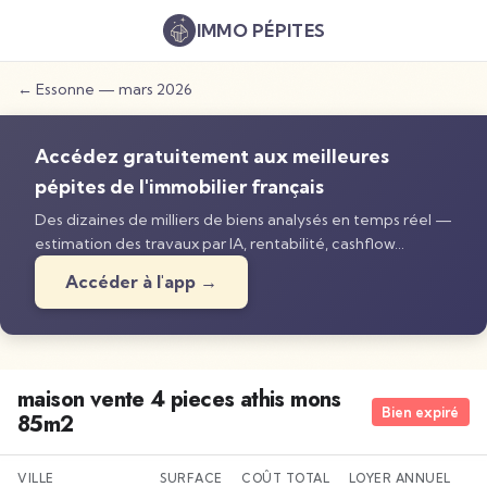
IMMO
PÉPITES
←
Essonne
—
mars 2026
Accédez gratuitement aux meilleures
pépites de l'immobilier français
Des dizaines de milliers de biens analysés en temps réel —
estimation des travaux par IA, rentabilité, cashflow…
Accéder à l'app →
maison vente 4 pieces athis mons
Bien expiré
85m2
VILLE
SURFACE
COÛT TOTAL
LOYER ANNUEL