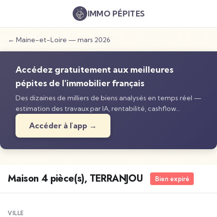
IMMO
PÉPITES
←
Maine-et-Loire
—
mars 2026
Accédez gratuitement aux meilleures
pépites de l'immobilier français
Des dizaines de milliers de biens analysés en temps réel —
estimation des travaux par IA, rentabilité, cashflow…
Accéder à l'app →
Maison 4 pièce(s), TERRANJOU
Bien expiré
VILLE