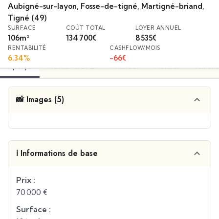
Aubigné-sur-layon, Fosse-de-tigné, Martigné-briand,
Tigné
(49)
SURFACE
COÛT TOTAL
LOYER ANNUEL
106
m²
134 700
€
8 535
€
RENTABILITÉ
CASHFLOW/MOIS
6.34
%
-66
€
Aperçu
Travaux & DPE
Financier
Fiscalité
Annonc
📸 Images (5)
ℹ️ Informations de base
Prix :
70 000 €
Surface :