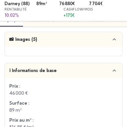
Darney
(88)
89
m²
76 880
€
7 704
€
RENTABILITÉ
CASHFLOW/MOIS
10.02
%
+
175
€
Aperçu
Travaux & DPE
Financier
Fiscalité
Annonc
📸 Images (5)
ℹ️ Informations de base
Prix :
46 000 €
Surface :
89 m²
Prix au m² :