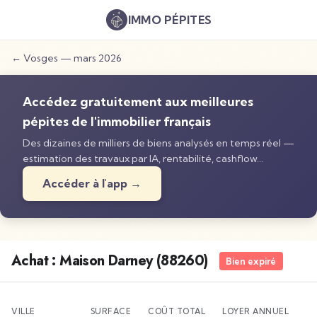
IMMO
PÉPITES
←
Vosges
—
mars 2026
Accédez gratuitement aux meilleures
pépites de l'immobilier français
Des dizaines de milliers de biens analysés en temps réel —
estimation des travaux par IA, rentabilité, cashflow…
Accéder à l'app →
Achat : Maison Darney (88260)
Bien expiré
VILLE
SURFACE
COÛT TOTAL
LOYER ANNUEL