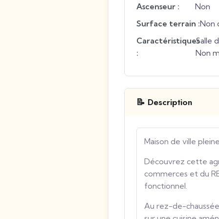
Ascenseur :
Non
Surface terrain :
Non 
Caractéristiques
Salle 
:
Non m
📝 Description
Maison de ville plei
Découvrez cette agr
commerces et du RER
fonctionnel.
Au rez-de-chaussée, 
sur une cuisine amén