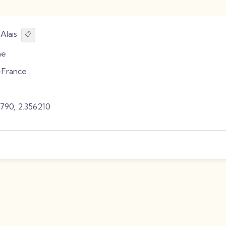
Alais
📋
ne
-France
1790
,
2.356210