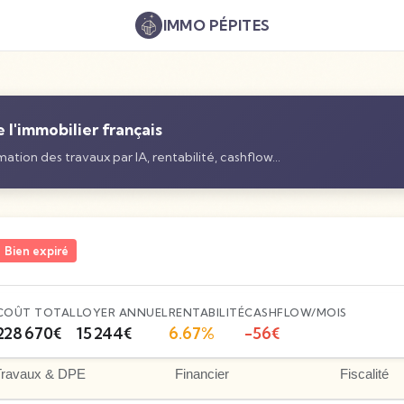
IMMO
PÉPITES
l'immobilier français
ation des travaux par IA, rentabilité, cashflow…
Bien expiré
COÛT TOTAL
LOYER ANNUEL
RENTABILITÉ
CASHFLOW/MOIS
228 670
€
15 244
€
6.67
%
-56
€
Travaux & DPE
Financier
Fiscalité