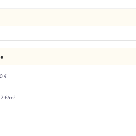
se
0 €
42 €/m²