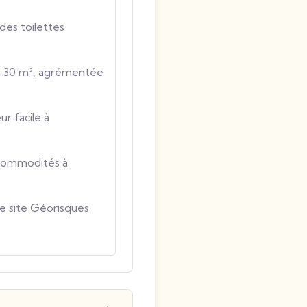
des toilettes
n 30 m², agrémentée
r facile à
 commodités à
le site Géorisques