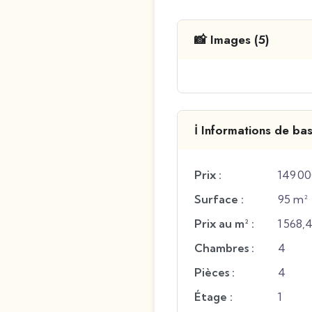
📸 Images (5)
ℹ️ Informations de ba
Prix :
149 00
Surface :
95 m²
Prix au m² :
1 568,
Chambres :
4
Pièces :
4
Étage :
1