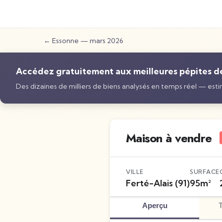
←
Essonne
—
mars 2026
Accédez gratuitement aux meilleures pépites de 
Des dizaines de milliers de biens analysés en temps réel — estim
Maison à vendre
VILLE
SURFACE
Ferté-Alais
(91)
95
m²
Aperçu