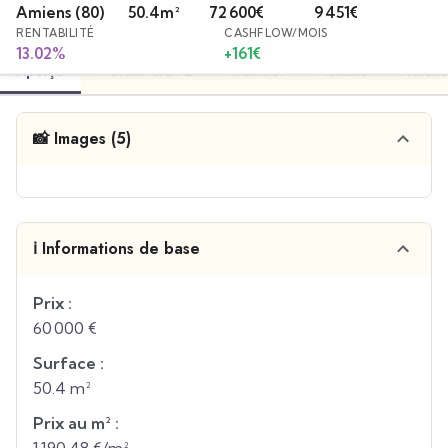
Amiens
(80)
50.4
m²
72 600
€
9 451
€
RENTABILITÉ
CASHFLOW/MOIS
13.02
%
+
161
€
Aperçu
Travaux & DPE
Financier
Fiscalité
Annonc
📸 Images (5)
ℹ️ Informations de base
Prix :
60 000 €
Surface :
50.4 m²
Prix au m² :