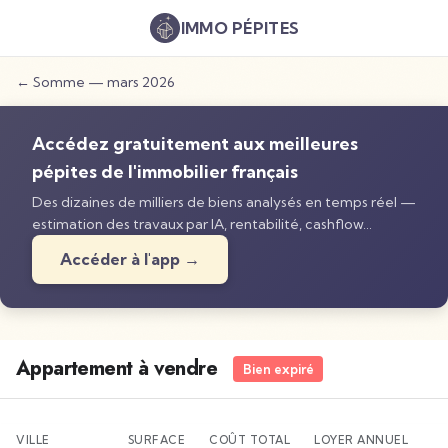
IMMO
PÉPITES
←
Somme
—
mars 2026
Accédez gratuitement aux meilleures
pépites de l'immobilier français
Des dizaines de milliers de biens analysés en temps réel —
estimation des travaux par IA, rentabilité, cashflow…
Accéder à l'app →
Appartement à vendre
Bien expiré
VILLE
SURFACE
COÛT TOTAL
LOYER ANNUEL