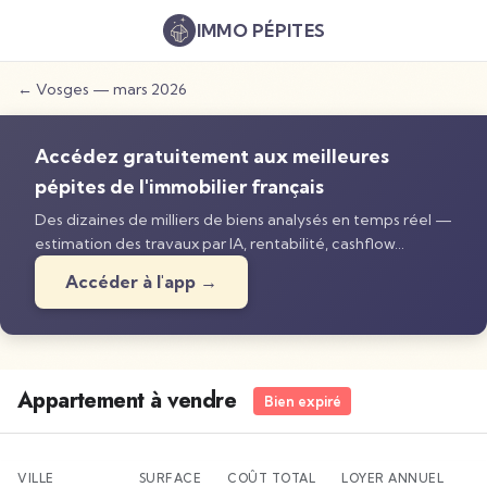
IMMO
PÉPITES
←
Vosges
—
mars 2026
Accédez gratuitement aux meilleures
pépites de l'immobilier français
Des dizaines de milliers de biens analysés en temps réel —
estimation des travaux par IA, rentabilité, cashflow…
Accéder à l'app →
Appartement à vendre
Bien expiré
VILLE
SURFACE
COÛT TOTAL
LOYER ANNUEL