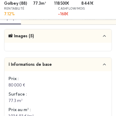
Golbey
(88)
77.3
m²
118 500
€
8 441
€
RENTABILITÉ
CASHFLOW/MOIS
7.12
%
-168
€
Aperçu
Travaux & DPE
Financier
Fiscalité
Annonc
📸 Images (5)
ℹ️ Informations de base
Prix :
80 000 €
Surface :
77.3 m²
Prix au m² :