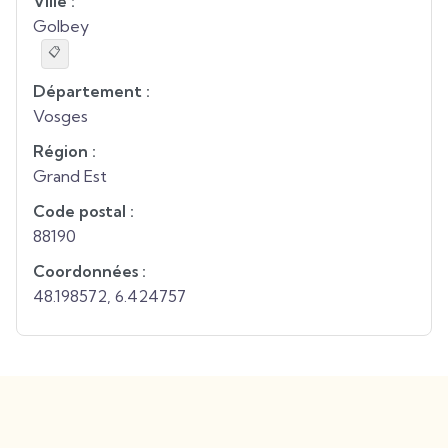
Ville :
Golbey
📋
Département :
Vosges
Région :
Grand Est
Code postal :
88190
Coordonnées :
48.198572
,
6.424757