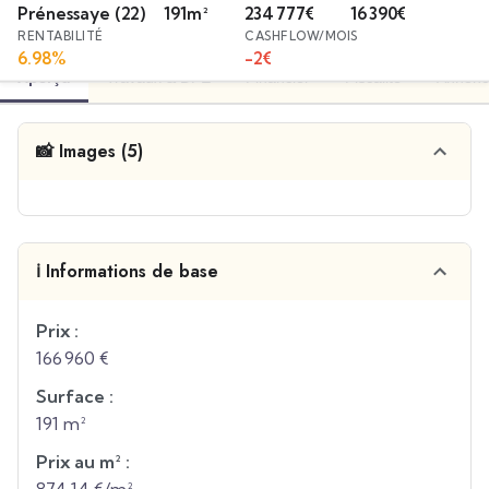
Prénessaye
(22)
191
m²
234 777
€
16 390
€
RENTABILITÉ
CASHFLOW/MOIS
6.98
%
-2
€
Aperçu
Travaux & DPE
Financier
Fiscalité
Annonc
📸 Images (5)
ℹ️ Informations de base
Prix :
166 960 €
Surface :
191 m²
Prix au m² :