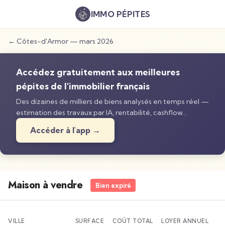
IMMO
PÉPITES
←
Côtes-d'Armor
—
mars 2026
Accédez gratuitement aux meilleures
pépites de l'immobilier français
Des dizaines de milliers de biens analysés en temps réel —
estimation des travaux par IA, rentabilité, cashflow…
Accéder à l'app →
Maison à vendre
Bien expiré
VILLE
SURFACE
COÛT TOTAL
LOYER ANNUEL