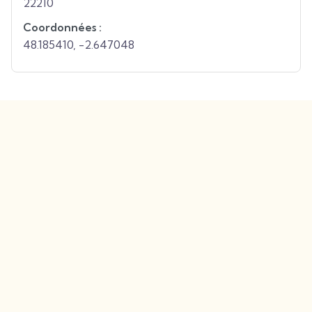
22210
Coordonnées :
48.185410
,
-2.647048