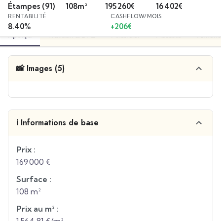
Étampes
(91)
108
m²
195 260
€
16 402
€
RENTABILITÉ
CASHFLOW/MOIS
8.40
%
+
206
€
Aperçu
Travaux & DPE
Financier
Fiscalité
Annonc
📸 Images (5)
ℹ️ Informations de base
Prix :
169 000 €
Surface :
108 m²
Prix au m² :