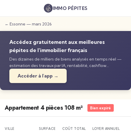
IMMO
PÉPITES
←
Essonne
—
mars 2026
Accédez gratuitement aux meilleures
pépites de l'immobilier français
Des dizaines de milliers de biens analysés en temps réel —
estimation des travaux par IA, rentabilité, cashflow…
Accéder à l'app →
Appartement 4 pièces 108 m²
Bien expiré
VILLE
SURFACE
COÛT TOTAL
LOYER ANNUEL