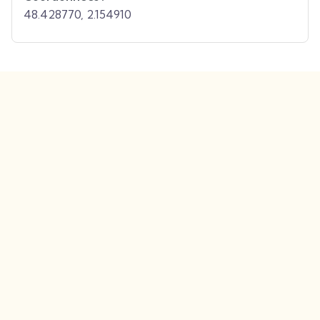
48.428770
,
2.154910