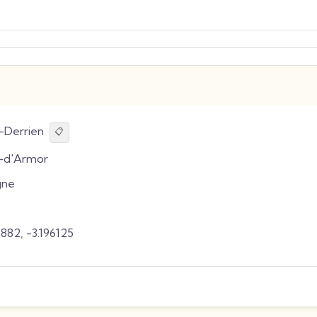
-Derrien
📋
-d'Armor
gne
3882
,
-3.196125