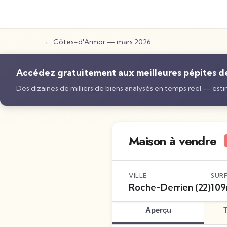
←
Côtes-d'Armor
—
mars 2026
Accédez gratuitement aux meilleures pépites de 
Des dizaines de milliers de biens analysés en temps réel — estim
Maison à vendre
VILLE
SUR
Roche-Derrien
(22)
109
Aperçu