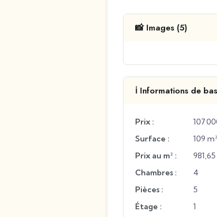
📸 Images (5)
ℹ️ Informations de ba
Prix :
107 00
Surface :
109 m
Prix au m² :
981,65
Chambres :
4
Pièces :
5
Étage :
1