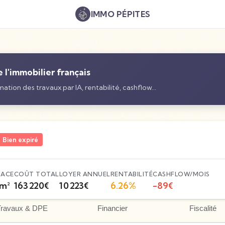
IMMO
PÉPITES
l'immobilier français
ation des travaux par IA, rentabilité, cashflow…
Bien expiré
FACE
COÛT TOTAL
LOYER ANNUEL
RENTABILITÉ
CASHFLOW/MOIS
m²
163 220
€
10 223
€
6.26
%
-89
€
Travaux & DPE
Financier
Fiscalité