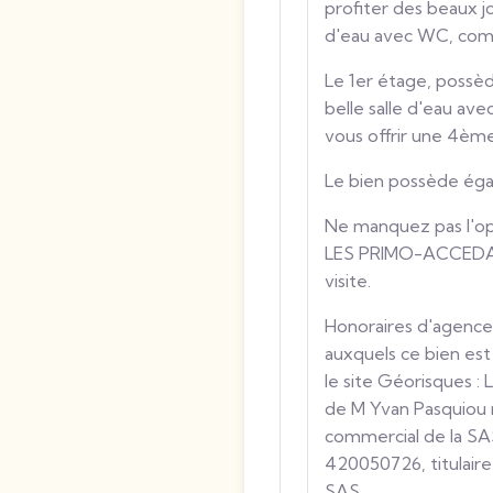
profiter des beaux j
d'eau avec WC, comp
Le 1er étage, possèd
belle salle d'eau a
vous offrir une 4èm
Le bien possède éga
Ne manquez pas l'op
LES PRIMO-ACCEDAN
visite.
Honoraires d'agence 
auxquels ce bien est
le site Géorisques :
de M Yvan Pasquiou 
commercial de la S
420050726, titulair
SAS.