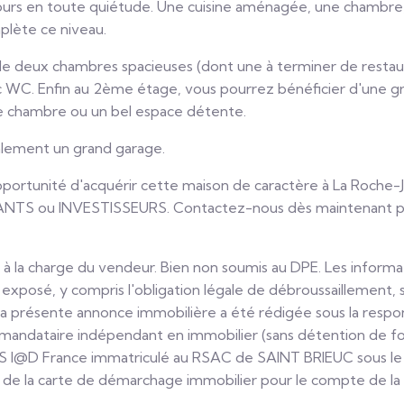
ours en toute quiétude. Une cuisine aménagée, une chambre, 
lète ce niveau.
e deux chambres spacieuses (dont une à terminer de restaure
vec WC. Enfin au 2ème étage, vous pourrez bénéficier d'une 
e chambre ou un bel espace détente.
lement un grand garage.
portunité d'acquérir cette maison de caractère à La Roche
TS ou INVESTISSEURS. Contactez-nous dès maintenant po
à la charge du vendeur. Bien non soumis au DPE. Les informat
 exposé, y compris l'obligation légale de débroussaillement, 
 La présente annonce immobilière a été rédigée sous la respons
mandataire indépendant en immobilier (sans détention de fo
AS I@D France immatriculé au RSAC de SAINT BRIEUC sous l
e de la carte de démarchage immobilier pour le compte de la