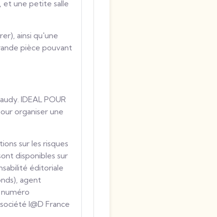
et une petite salle
r), ainsi qu'une
grande pièce pouvant
-Jaudy. IDEAL POUR
ur organiser une
ions sur les risques
sont disponibles sur
abilité éditoriale
nds), agent
e numéro
 société I@D France